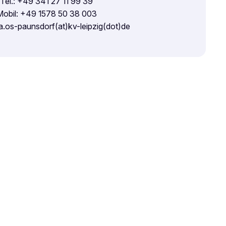
Tel.: +49 341 27 11 99 39
Mobil: +49 1578 50 38 003
sa.os-paunsdorf(at)kv-leipzig(dot)de