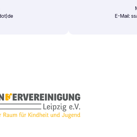
8
(dot)de
E-Mail: s